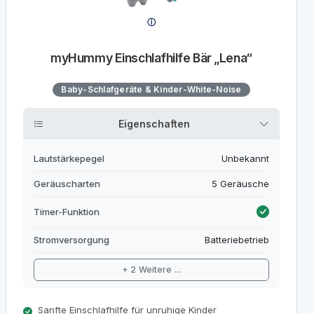
myHummy Einschlafhilfe Bär „Lena“
Baby-Schlafgeräte & Kinder-White-Noise
Eigenschaften
Lautstärkepegel
Unbekannt
Geräuscharten
5 Geräusche
Timer-Funktion
Stromversorgung
Batteriebetrieb
+ 2 Weitere ...
Sanfte Einschlafhilfe für unruhige Kinder