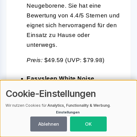
Neugeborene. Sie hat eine
Bewertung von 4.4/5 Sternen und
eignet sich hervorragend für den
Einsatz zu Hause oder
unterwegs.
Preis:
$49.59 (UVP: $79.98)
Easysleep White Noise
Machine
Cookie-Einstellungen
Diese Maschine bietet 25
Wir nutzen Cookies für
Analytics, Functionality & Werbung
.
beruhigende Klänge und verfügt
Einstellungen
über eine Nachtlichtfunktion. Mit
Ablehnen
OK
einer Bewertung von 4.6/5